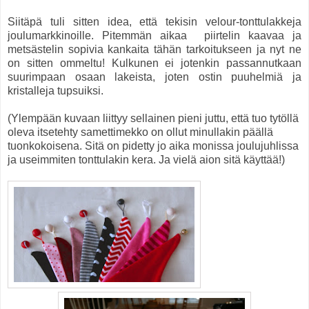
Siitäpä tuli sitten idea, että tekisin velour-tonttulakkeja
joulumarkkinoille. Pitemmän aikaa piirtelin kaavaa ja
metsästelin sopivia kankaita tähän tarkoitukseen ja nyt ne
on sitten ommeltu! Kulkunen ei jotenkin passannutkaan
suurimpaan osaan lakeista, joten ostin puuhelmiä ja
kristalleja tupsuiksi.
(Ylempään kuvaan liittyy sellainen pieni juttu, että tuo tytöllä
oleva itsetehty samettimekko on ollut minullakin päällä
tuonkokoisena. Sitä on pidetty jo aika monissa joulujuhlissa
ja useimmiten tonttulakin kera. Ja vielä aion sitä käyttää!)