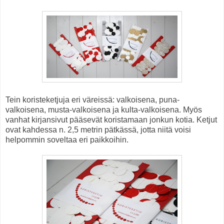
Tein koristeketjuja eri väreissä: valkoisena, puna-
valkoisena, musta-valkoisena ja kulta-valkoisena. Myös
vanhat kirjansivut pääsevät koristamaan jonkun kotia. Ketjut
ovat kahdessa n. 2,5 metrin pätkässä, jotta niitä voisi
helpommin soveltaa eri paikkoihin.